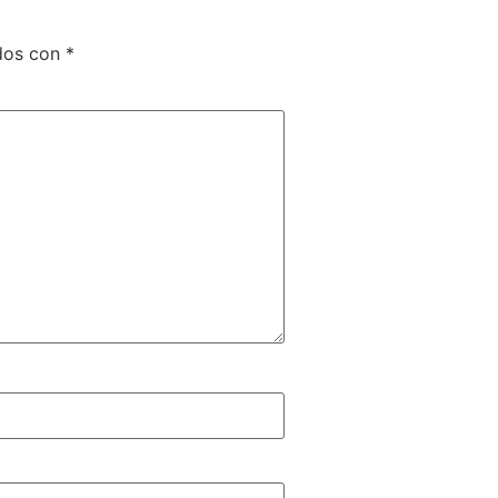
dos con
*